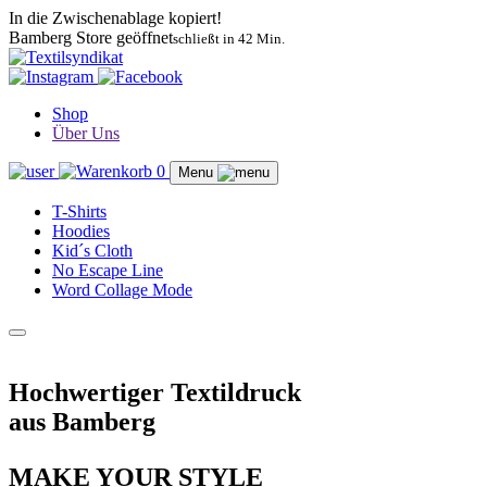
In die Zwischenablage kopiert!
Bamberg Store geöffnet
schließt in 42 Min.
Shop
Über Uns
0
Menu
T-Shirts
Hoodies
Kid´s Cloth
No Escape Line
Word Collage Mode
Hochwertiger Textildruck
aus Bamberg
MAKE YOUR
STYLE