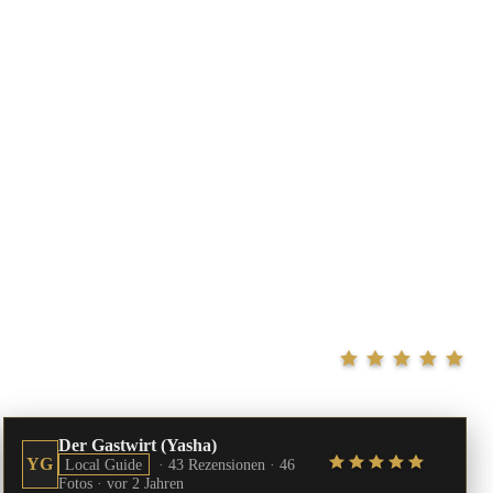
Der Gastwirt (Yasha)
YG
Local Guide
· 43 Rezensionen · 46
Fotos ·
vor 2 Jahren