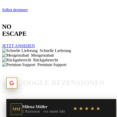
Selbst designen
NO
ESCAPE
JETZT ANSEHEN
Schnelle Lieferung
Mengenrabatt
Rückgaberecht
Premium Support
GOOGLE REZENSIONEN
Milena Müller
MM
1 Rezension ·
vor einem Jahr