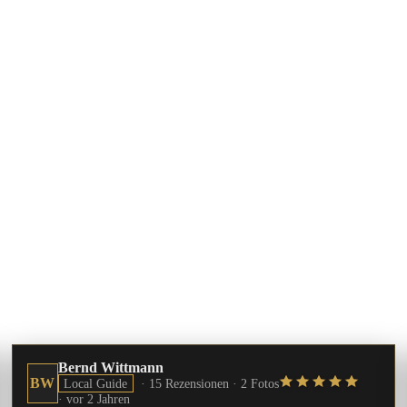
Bernd Wittmann
BW
Local Guide
· 15 Rezensionen · 2 Fotos
·
vor 2 Jahren